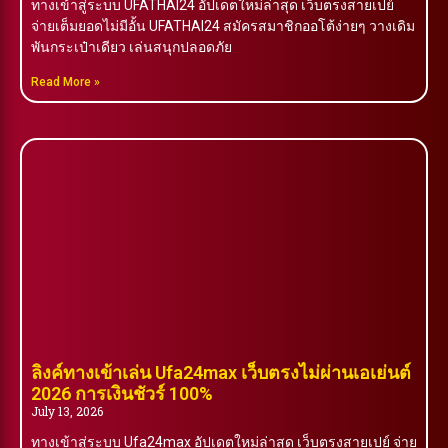
ทางเข้าสู่ระบบ UFATHAI24 อัปเดตใหม่ล่าสุด เว็บตรงสายเปย์
จ่ายเต็มยอดไม่มีอั้น UFATHAI24 สมัครสมาชิกออโต้ง่ายๆ วางเดิม
พันกระเป๋าเดียว เล่นสนุกปลอดภัย
Read More »
ลิงค์ทางเข้าเล่น Ufa24max เว็บตรงไม่ผ่านเอเย่นต์
2026 การเงินชัวร์ 100%
July 13, 2026
ทางเข้าสู่ระบบ Ufa24max อัปเดตใหม่ล่าสุด เว็บตรงสายเปย์ จ่าย